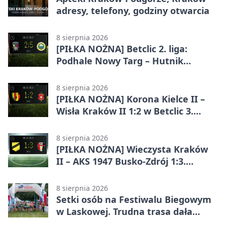
adresy, telefony, godziny otwarcia
8 sierpnia 2026
[PIŁKA NOŻNA] Betclic 2. liga:
Podhale Nowy Targ – Hutnik
Kraków 2:5. Krakowianie z
efektownym zwycięstwem
8 sierpnia 2026
[PIŁKA NOŻNA] Korona Kielce II –
Wisła Kraków II 1:2 w Betclic 3.
Lidze Grupa 4 (Grupa IV). Wisła
odwróciła losy meczu
8 sierpnia 2026
[PIŁKA NOŻNA] Wieczysta Kraków
II – AKS 1947 Busko-Zdrój 1:3.
Goście zabrali punkty w Betclic 3.
Liga Grupa 4 (Grupa IV)
8 sierpnia 2026
Setki osób na Festiwalu Biegowym
w Laskowej. Trudna trasa dała
zawodnikom w kość