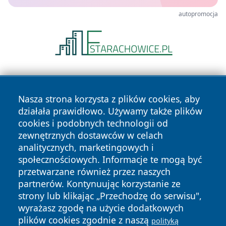
autopromocja
Nasza strona korzysta z plików cookies, aby
działała prawidłowo. Używamy także plików
cookies i podobnych technologii od
zewnętrznych dostawców w celach
Copyright © 2026 faktykrakowa.pl Wszystkie prawa
analitycznych, marketingowych i
zastrzeżone.
społecznościowych. Informacje te mogą być
przetwarzane również przez naszych
partnerów. Kontynuując korzystanie ze
Polityka
Polityka
News
Autorzy
strony lub klikając „Przechodzę do serwisu",
Prywatności
Cookies
wyrażasz zgodę na użycie dodatkowych
plików cookies zgodnie z naszą
polityką