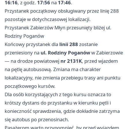
16:16
, z godz.
17:56
na
17:46
.
Przystanek początkowy obsługiwany przez linię 288
pozostaje w dotychczasowej lokalizacji.
Przystanek Zabierzów Młyn przesunięty bliżej ul.
Rodziny Poganów
Końcowy przystanek dla
linii 288
zostanie
przeniesiony na
ul. Rodziny Poganów
w Zabierzowie
— na drodze powiatowej
nr 2131K
, przed wjazdem
na pętlę autobusową. Zmiana ma charakter
lokalizacyjny, nie zmienia przebiegu trasy ani punktu
początkowego kursów.
Dla osób korzystających z tego kursu oznacza to
krótszy dystans do przystanku w kierunku pętli i
konieczność sprawdzenia, gdzie dokładnie zatrzyma
się autobus po przenosinach.
Pasażerom warto przypomnieć, by przed wyjazdem