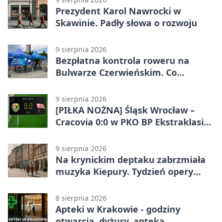
Prezydent Karol Nawrocki w
Skawinie. Padły słowa o rozwoju
9 sierpnia 2026
Bezpłatna kontrola roweru na
Bulwarze Czerwieńskim. Co
sprawdzą serwisanci
9 sierpnia 2026
[PIŁKA NOŻNA] Śląsk Wrocław –
Cracovia 0:0 w PKO BP Ekstraklasie.
Krakowianie wracają z jednym
punktem
9 sierpnia 2026
Na krynickim deptaku zabrzmiała
muzyka Kiepury. Tydzień opery
przed publicznością
8 sierpnia 2026
Apteki w Krakowie - godziny
otwarcia, dyżury, apteka