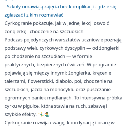
Szkoły umawiają zajęcia bez komplikacji - gdzie się
zgłaszać i z kim rozmawiać
Cyrkogranie pokazuje, jak w jednej lekcji oswoić
żonglerkę i chodzenie na szczudłach
Podczas pojedynczych warsztatów uczniowie poznają
podstawy wielu cyrkowych dyscyplin — od żonglerki
po chodzenie na szczudłach — w formie
praktycznych, bezpiecznych ćwiczeń. W programie
pojawiają się między innymi: żonglerka, kręcenie
talerzami, flowersticki, diabolo, poi, chodzenie na
szczudłach, jazda na monocyklu oraz puszczanie
ogromnych baniek mydlanych. To intensywna próbka
cyrku w pigułce, która stawia na ruch, zabawę i
szybkie efekty. 🤸‍♂️🤹‍♂️
Cyrkogranie rozwija uwagę, koordynację i pracę w