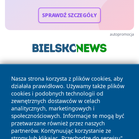
SPRAWDŹ SZCZEGÓŁY
autopromocja
Nasza strona korzysta z plików cookies, aby
działała prawidłowo. Używamy także plików
cookies i podobnych technologii od
zewnętrznych dostawców w celach
Copyright © 2026 faktykrakowa.pl Wszystkie prawa
analitycznych, marketingowych i
zastrzeżone.
społecznościowych. Informacje te mogą być
przetwarzane również przez naszych
partnerów. Kontynuując korzystanie ze
Polityka
Polityka
News
Autorzy
strony lub klikając „Przechodzę do serwisu",
Prywatności
Cookies