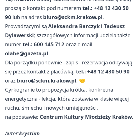
proszą o kontakt pod numerem
tel.: +48 12 430 50
90
lub na adres
biuro@sckm.krakow.pl
.
Prowadzącymi są
Aleksandra Barczyk i Tadeusz
Dylawerski
; szczegółowych informacji udziela także
numer
tel.: 600 145 712
oraz e-mail
olabe@gazeta.pl
.
Dla porządku ponownie - zapis i rezerwacja odbywają
się przez kontakt z placówką:
tel.: +48 12 430 50 90
oraz
biuro@sckm.krakow.pl
. 🤝
Cyrkogranie to propozycja krótka, konkretna i
energetyczna - lekcja, która zostawia w klasie więcej
ruchu, śmiechu i nowych umiejętności.
na podstawie:
Centrum Kultury Młodzieży Kraków
.
Autor:
krystian