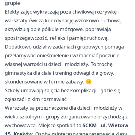
grupie
Efekty zajęć wykraczają poza chwilową rozrywkę -
warsztaty ćwiczą koordynację wzrokowo-ruchową,
aktywizują obie półkule mózgowe, poprawiają
spostrzegawczość, refleks i pamięć ruchową.
Dodatkowo udział w zadaniach grupowych pomaga
przełamywać onieśmielenie i wzmacniać poczucie
własnej wartości u dzieci i młodzieży. To trochę
gimnastyka dla ciała i trening odwagi dla głowy,
skondensowane w formie zabawy. 🙂
Szkoły umawiają zajęcia bez komplikacji - gdzie się
zgłaszać i z kim rozmawiać
Warsztaty są przeznaczone dla dzieci i młodzieży w
wieku szkolnym - grupy zorganizowane przychodzą z
wychowawcą. Miejsce spotkań to
SCKM - ul. Wietora
15, Kraków
. Osoby zainteresowane rezerwacją klasy