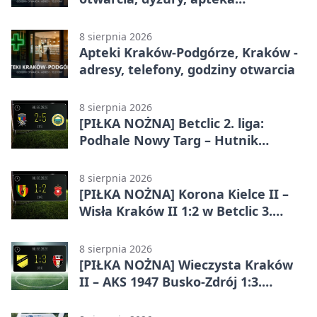
całodobowa
8 sierpnia 2026
Apteki Kraków-Podgórze, Kraków -
adresy, telefony, godziny otwarcia
8 sierpnia 2026
[PIŁKA NOŻNA] Betclic 2. liga:
Podhale Nowy Targ – Hutnik
Kraków 2:5. Krakowianie z
efektownym zwycięstwem
8 sierpnia 2026
[PIŁKA NOŻNA] Korona Kielce II –
Wisła Kraków II 1:2 w Betclic 3.
Lidze Grupa 4 (Grupa IV). Wisła
odwróciła losy meczu
8 sierpnia 2026
[PIŁKA NOŻNA] Wieczysta Kraków
II – AKS 1947 Busko-Zdrój 1:3.
Goście zabrali punkty w Betclic 3.
Liga Grupa 4 (Grupa IV)