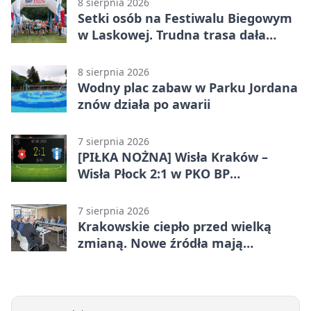
8 sierpnia 2026
Setki osób na Festiwalu Biegowym
w Laskowej. Trudna trasa dała
zawodnikom w kość
8 sierpnia 2026
Wodny plac zabaw w Parku Jordana
znów działa po awarii
7 sierpnia 2026
[PIŁKA NOŻNA] Wisła Kraków –
Wisła Płock 2:1 w PKO BP
Ekstraklasie. Krakowianie z
ważnymi punktami
7 sierpnia 2026
Krakowskie ciepło przed wielką
zmianą. Nowe źródła mają
ustabilizować ceny