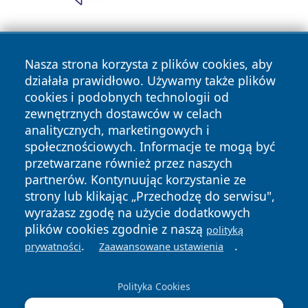
Nasza strona korzysta z plików cookies, aby
działała prawidłowo. Używamy także plików
cookies i podobnych technologii od
zewnętrznych dostawców w celach
Copyright © 2026 faktykrakowa.pl Wszystkie prawa
analitycznych, marketingowych i
zastrzeżone.
społecznościowych. Informacje te mogą być
przetwarzane również przez naszych
partnerów. Kontynuując korzystanie ze
Polityka
Polityka
News
Autorzy
strony lub klikając „Przechodzę do serwisu",
Prywatności
Cookies
wyrażasz zgodę na użycie dodatkowych
plików cookies zgodnie z naszą
polityką
.
.
prywatności
Zaawansowane ustawienia
Polityka Cookies