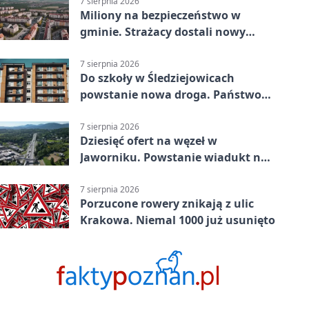
7 sierpnia 2026
Miliony na bezpieczeństwo w
gminie. Strażacy dostali nowy
sprzęt
7 sierpnia 2026
Do szkoły w Śledziejowicach
powstanie nowa droga. Państwo
dało ponad 1,6 mln zł
7 sierpnia 2026
Dziesięć ofert na węzeł w
Jaworniku. Powstanie wiadukt nad
zakopianką
7 sierpnia 2026
Porzucone rowery znikają z ulic
Krakowa. Niemal 1000 już usunięto