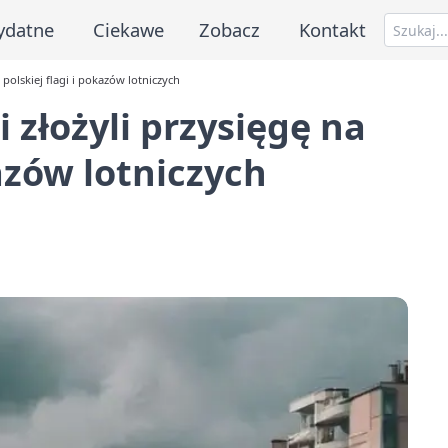
ydatne
Ciekawe
Zobacz
Kontakt
e polskiej flagi i pokazów lotniczych
i złożyli przysięgę na
kazów lotniczych