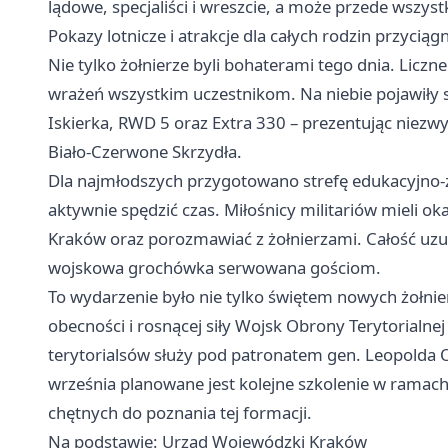
lądowe, specjaliści i wreszcie, a może przede wszys
Pokazy lotnicze i atrakcje dla całych rodzin przyci
Nie tylko żołnierze byli bohaterami tego dnia. Licz
wrażeń wszystkim uczestnikom. Na niebie pojawiły s
Iskierka, RWD 5 oraz Extra 330 – prezentując niezw
Biało-Czerwone Skrzydła.
Dla najmłodszych przygotowano strefę edukacyjno-
aktywnie spędzić czas. Miłośnicy militariów mieli o
Kraków oraz porozmawiać z żołnierzami. Całość uzu
wojskowa grochówka serwowana gościom.
To wydarzenie było nie tylko świętem nowych żołnie
obecności i rosnącej siły Wojsk Obrony Terytorialn
terytorialsów służy pod patronatem gen. Leopolda O
września planowane jest kolejne szkolenie w ramach
chętnych do poznania tej formacji.
Na podstawie: Urząd Wojewódzki Kraków