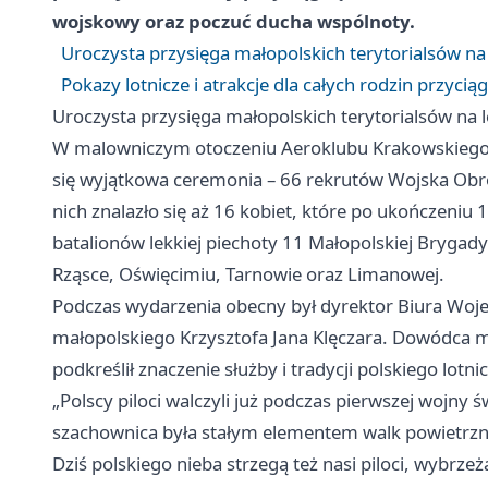
wojskowy oraz poczuć ducha wspólnoty.
Uroczysta przysięga małopolskich terytorialsów na
Pokazy lotnicze i atrakcje dla całych rodzin przyc
Uroczysta przysięga małopolskich terytorialsów na 
W malowniczym otoczeniu Aeroklubu Krakowskiego, 
się wyjątkowa ceremonia – 66 rekrutów Wojska Obro
nich znalazło się aż 16 kobiet, które po ukończeni
batalionów lekkiej piechoty 11 Małopolskiej Brygady
Rząsce, Oświęcimiu, Tarnowie oraz Limanowej.
Podczas wydarzenia obecny był dyrektor Biura Woj
małopolskiego Krzysztofa Jana Klęczara. Dowódca ma
podkreślił znaczenie służby i tradycji polskiego lotni
„Polscy piloci walczyli już podczas pierwszej wojny 
szachownica była stałym elementem walk powietrzn
Dziś polskiego nieba strzegą też nasi piloci, wybrz