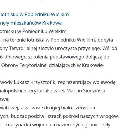
 lotnisku w Pobiedniku Wielkim
iągnęły mieszkańców Krakowa
lotnisku w Pobiedniku Wielkim
na terenie lotniska w Pobiedniku Wielkim, odbyła
ny Terytorialnej złożyło uroczystą przysięgę. Wśród
u 16-dniowego szkolenia podstawowego dołączą do
 Obrony Terytorialnej działających w Krakowie-
ewody Łukasz Krzysztofik, reprezentujący wojewodę
łopolskich terytorialsów płk Marcin Siudziński
ctwa:
światowej, a w czasie drugiej biało-czerwona
ych, budząc podziw i strach pośród naszych wrogów.
eża – marynarka wojenna a naziemnych granic – siły