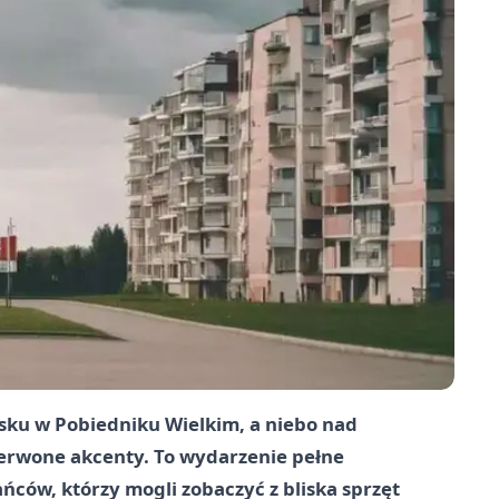
nisku w Pobiedniku Wielkim, a niebo nad
czerwone akcenty. To wydarzenie pełne
ńców, którzy mogli zobaczyć z bliska sprzęt