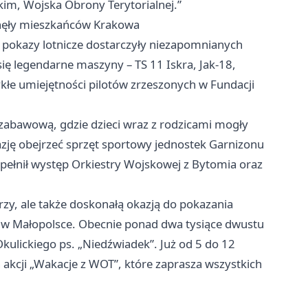
tkim, Wojska Obrony Terytorialnej.”
ągnęły mieszkańców Krakowa
ne pokazy lotnicze dostarczyły niezapomnianych
ię legendarne maszyny – TS 11 Iskra, Jak-18,
ykłe umiejętności pilotów zrzeszonych w Fundacji
zabawową, gdzie dzieci wraz z rodzicami mogły
kazję obejrzeć sprzęt sportowy jednostek Garnizonu
pełnił występ Orkiestry Wojskowej z Bytomia oraz
rzy, ale także doskonałą okazją do pokazania
ej w Małopolsce. Obecnie ponad dwa tysiące dwustu
kulickiego ps. „Niedźwiadek”. Już od 5 do 12
 akcji „Wakacje z WOT”, które zaprasza wszystkich