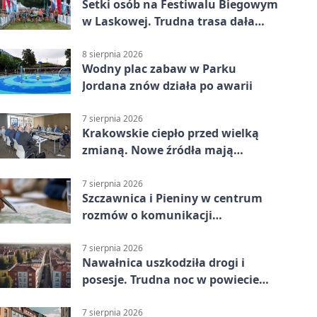
Setki osób na Festiwalu Biegowym
w Laskowej. Trudna trasa dała
zawodnikom w kość
8 sierpnia 2026
Wodny plac zabaw w Parku
Jordana znów działa po awarii
7 sierpnia 2026
Krakowskie ciepło przed wielką
zmianą. Nowe źródła mają
ustabilizować ceny
7 sierpnia 2026
Szczawnica i Pieniny w centrum
rozmów o komunikacji
południowej Małopolski
7 sierpnia 2026
Nawałnica uszkodziła drogi i
posesje. Trudna noc w powiecie
tarnowskim
7 sierpnia 2026