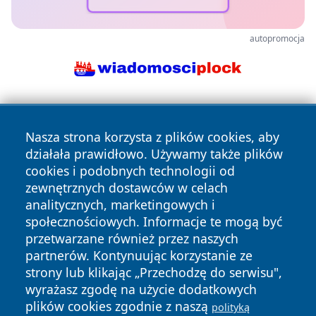
autopromocja
Nasza strona korzysta z plików cookies, aby
działała prawidłowo. Używamy także plików
cookies i podobnych technologii od
zewnętrznych dostawców w celach
Copyright © 2026 faktykrakowa.pl Wszystkie prawa
analitycznych, marketingowych i
zastrzeżone.
społecznościowych. Informacje te mogą być
przetwarzane również przez naszych
partnerów. Kontynuując korzystanie ze
Polityka
Polityka
News
Autorzy
strony lub klikając „Przechodzę do serwisu",
Prywatności
Cookies
wyrażasz zgodę na użycie dodatkowych
plików cookies zgodnie z naszą
polityką