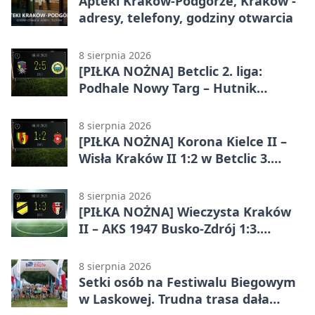
Apteki Kraków-Podgórze, Kraków -
adresy, telefony, godziny otwarcia
8 sierpnia 2026
[PIŁKA NOŻNA] Betclic 2. liga:
Podhale Nowy Targ – Hutnik
Kraków 2:5. Krakowianie z
efektownym zwycięstwem
8 sierpnia 2026
[PIŁKA NOŻNA] Korona Kielce II –
Wisła Kraków II 1:2 w Betclic 3.
Lidze Grupa 4 (Grupa IV). Wisła
odwróciła losy meczu
8 sierpnia 2026
[PIŁKA NOŻNA] Wieczysta Kraków
II – AKS 1947 Busko-Zdrój 1:3.
Goście zabrali punkty w Betclic 3.
Liga Grupa 4 (Grupa IV)
8 sierpnia 2026
Setki osób na Festiwalu Biegowym
w Laskowej. Trudna trasa dała