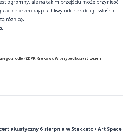
jest ogromny, ale na takim przejściu może przynieść
ularnie przecinają ruchliwy odcinek drogi, właśnie
zą różnicę.
o
.
rznego źródła (ZDPK Kraków). W przypadku zastrzeżeń
rt akustyczny 6 sierpnia w Stakkato • Art Space