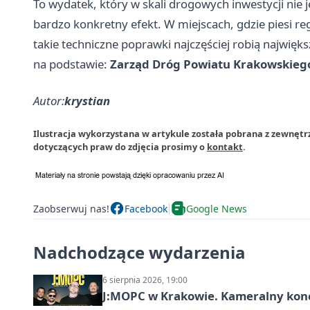
To wydatek, który w skali drogowych inwestycji nie 
bardzo konkretny efekt. W miejscach, gdzie piesi reg
takie techniczne poprawki najczęściej robią najwięks
na podstawie:
Zarząd Dróg Powiatu Krakowskieg
Autor:
krystian
Ilustracja wykorzystana w artykule została pobrana z zewnęt
dotyczących praw do zdjęcia prosimy o
kontakt
.
Zaobserwuj nas!
Facebook
Google News
Nadchodzące wydarzenia
6 sierpnia 2026, 19:00
J:МОРС w Krakowie. Kameralny konce