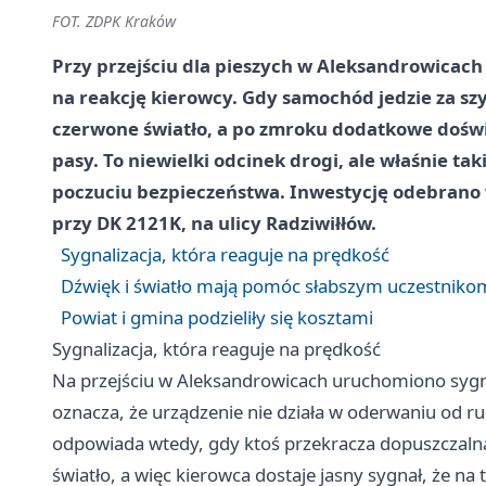
FOT. ZDPK Kraków
Przy przejściu dla pieszych w Aleksandrowicach p
na reakcję kierowcy. Gdy samochód jedzie za szy
czerwone światło, a po zmroku dodatkowe doświe
pasy. To niewielki odcinek drogi, ale właśnie ta
poczuciu bezpieczeństwa. Inwestycję odebrano 
przy DK 2121K, na ulicy Radziwiłłów.
Sygnalizacja, która reaguje na prędkość
Dźwięk i światło mają pomóc słabszym uczestniko
Powiat i gmina podzieliły się kosztami
Sygnalizacja, która reaguje na prędkość
Na przejściu w Aleksandrowicach uruchomiono sygn
oznacza, że urządzenie nie działa w oderwaniu od r
odpowiada wtedy, gdy ktoś przekracza dopuszczalną 
światło, a więc kierowca dostaje jasny sygnał, że na