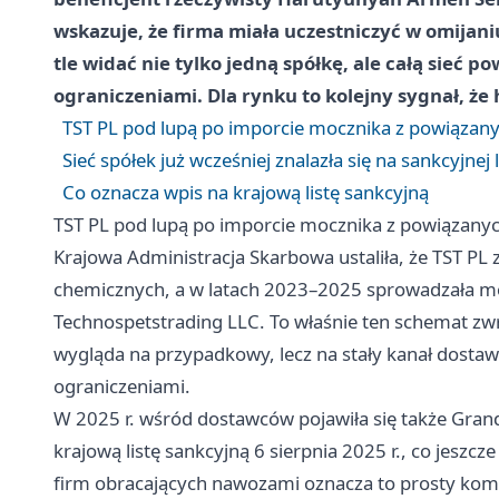
wskazuje, że firma miała uczestniczyć w omijani
tle widać nie tylko jedną spółkę, ale całą sieć 
ograniczeniami. Dla rynku to kolejny sygnał, że
TST PL pod lupą po imporcie mocznika z powiązany
Sieć spółek już wcześniej znalazła się na sankcyjnej l
Co oznacza wpis na krajową listę sankcyjną
TST PL pod lupą po imporcie mocznika z powiązanyc
Krajowa Administracja Skarbowa ustaliła, że TST P
chemicznych, a w latach 2023–2025 sprowadzała mo
Technospetstrading LLC. To właśnie ten schemat zwr
wygląda na przypadkowy, lecz na stały kanał dosta
ograniczeniami.
W 2025 r. wśród dostawców pojawiła się także GrandG
krajową listę sankcyjną 6 sierpnia 2025 r., co jeszcz
firm obracających nawozami oznacza to prosty komun