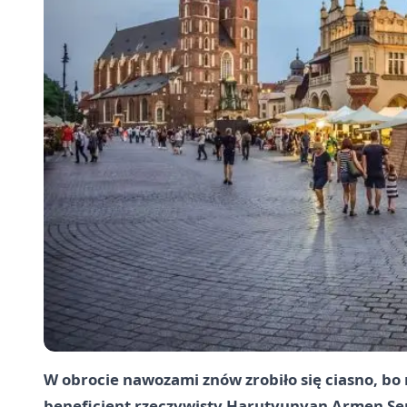
W obrocie nawozami znów zrobiło się ciasno, bo na
beneficjent rzeczywisty Harutyunyan Armen Se