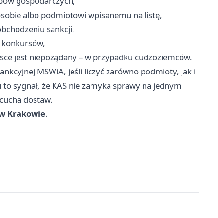
obów gospodarczych,
osobie albo podmiotowi wpisanemu na listę,
obchodzeniu sankcji,
i konkursów,
sce jest niepożądany – w przypadku cudzoziemców.
ankcyjnej MSWiA, jeśli liczyć zarówno podmioty, jak i
 to sygnał, że KAS nie zamyka sprawy na jednym
ńcucha dostaw.
 w Krakowie
.