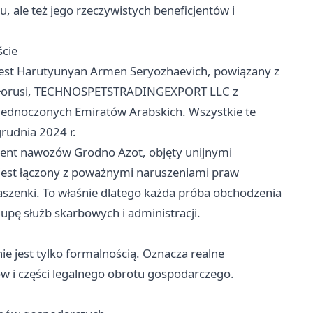
 ale też jego rzeczywistych beneficjentów i
ście
jest Harutyunyan Armen Seryozhaevich, powiązany z
ałorusi, TECHNOSPETSTRADINGEXPORT LLC z
ednoczonych Emiratów Arabskich. Wszystkie te
rudnia 2024 r.
cent nawozów Grodno Azot, objęty unijnymi
jest łączony z poważnymi naruszeniami praw
szenki. To właśnie dlatego każda próba obchodzenia
lupę służb skarbowych i administracji.
nie jest tylko formalnością. Oznacza realne
ów i części legalnego obrotu gospodarczego.