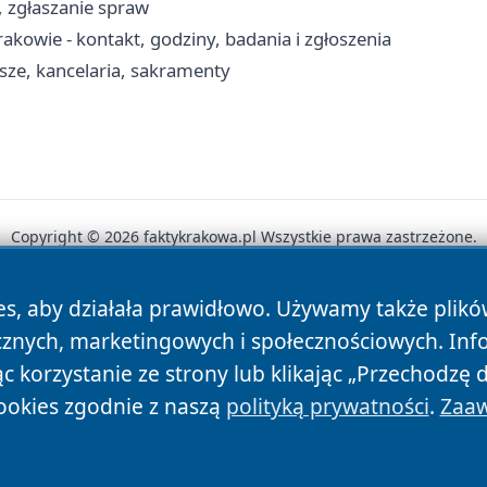
i, zgłaszanie spraw
kowie - kontakt, godziny, badania i zgłoszenia
sze, kancelaria, sakramenty
Copyright © 2026 faktykrakowa.pl Wszystkie prawa zastrzeżone.
es, aby działała prawidłowo. Używamy także plik
News
Autorzy
Polityka Prywatności
Polityka Cookie
cznych, marketingowych i społecznościowych. Inf
 korzystanie ze strony lub klikając „Przechodzę 
ookies zgodnie z naszą
polityką prywatności
.
Zaaw