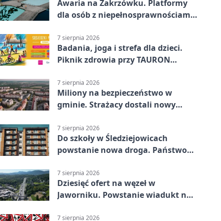
Awaria na Zakrzówku. Platformy
dla osób z niepełnosprawnościami
wyłączone
7 sierpnia 2026
Badania, joga i strefa dla dzieci.
Piknik zdrowia przy TAURON
Arenie
7 sierpnia 2026
Miliony na bezpieczeństwo w
gminie. Strażacy dostali nowy
sprzęt
7 sierpnia 2026
Do szkoły w Śledziejowicach
powstanie nowa droga. Państwo
dało ponad 1,6 mln zł
7 sierpnia 2026
Dziesięć ofert na węzeł w
Jaworniku. Powstanie wiadukt nad
zakopianką
7 sierpnia 2026