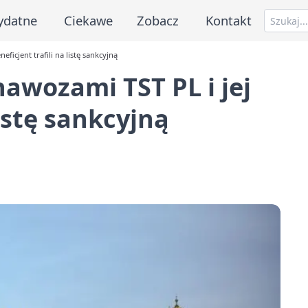
ydatne
Ciekawe
Zobacz
Kontakt
ficjent trafili na listę sankcyjną
awozami TST PL i jej
listę sankcyjną