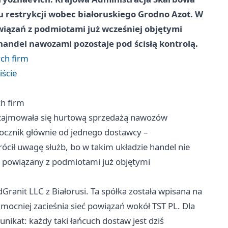
u restrykcji wobec białoruskiego Grodno Azot. W
powiązań z podmiotami już wcześniej objętymi
 handel nawozami pozostaje pod ścisłą kontrolą.
ch firm
iście
h firm
L zajmowała się hurtową sprzedażą nawozów
cznik głównie od jednego dostawcy –
ócił uwagę służb, bo w takim układzie handel nie
w powiązany z podmiotami już objętymi
ranit LLC z Białorusi. Ta spółka została wpisana na
e mocniej zacieśnia sieć powiązań wokół TST PL. Dla
ikat: każdy taki łańcuch dostaw jest dziś