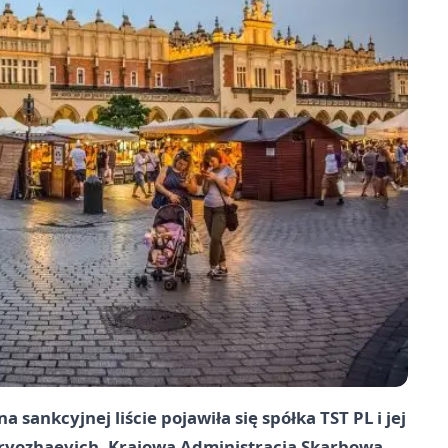
 sankcyjnej liście pojawiła się spółka TST PL i jej
ryozhaevich. Krajowa Administracja Skarbowa