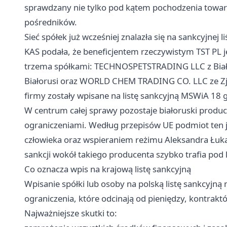
sprawdzany nie tylko pod kątem pochodzenia towaru,
pośredników.
Sieć spółek już wcześniej znalazła się na sankcyjnej li
KAS podała, że beneficjentem rzeczywistym TST PL 
trzema spółkami: TECHNOSPETSTRADING LLC z Bi
Białorusi oraz WORLD CHEM TRADING CO. LLC ze Zj
firmy zostały wpisane na listę sankcyjną MSWiA 18 g
W centrum całej sprawy pozostaje białoruski produ
ograniczeniami. Według przepisów UE podmiot ten 
człowieka oraz wspieraniem reżimu Aleksandra Łuka
sankcji wokół takiego producenta szybko trafia pod 
Co oznacza wpis na krajową listę sankcyjną
Wpisanie spółki lub osoby na polską listę sankcyjną 
ograniczenia, które odcinają od pieniędzy, kontrakt
Najważniejsze skutki to: