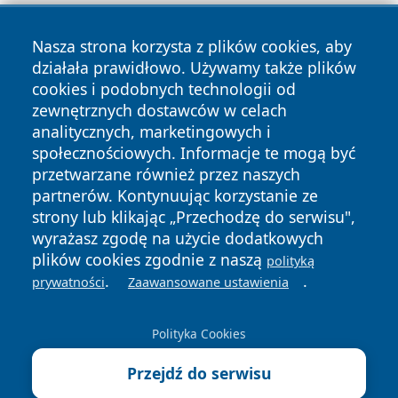
Nasza strona korzysta z plików cookies, aby
działała prawidłowo. Używamy także plików
cookies i podobnych technologii od
zewnętrznych dostawców w celach
Copyright © 2026 faktykrakowa.pl Wszystkie prawa
analitycznych, marketingowych i
zastrzeżone.
społecznościowych. Informacje te mogą być
przetwarzane również przez naszych
partnerów. Kontynuując korzystanie ze
Polityka
Polityka
News
Autorzy
strony lub klikając „Przechodzę do serwisu",
Prywatności
Cookies
wyrażasz zgodę na użycie dodatkowych
plików cookies zgodnie z naszą
polityką
.
.
prywatności
Zaawansowane ustawienia
Polityka Cookies
Przejdź do serwisu