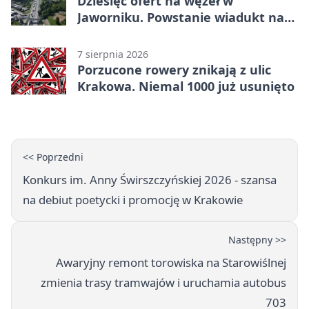
Dziesięć ofert na węzeł w
Jaworniku. Powstanie wiadukt nad
zakopianką
7 sierpnia 2026
Porzucone rowery znikają z ulic
Krakowa. Niemal 1000 już usunięto
<< Poprzedni
Konkurs im. Anny Świrszczyńskiej 2026 - szansa
na debiut poetycki i promocję w Krakowie
Następny >>
Awaryjny remont torowiska na Starowiślnej
zmienia trasy tramwajów i uruchamia autobus
703