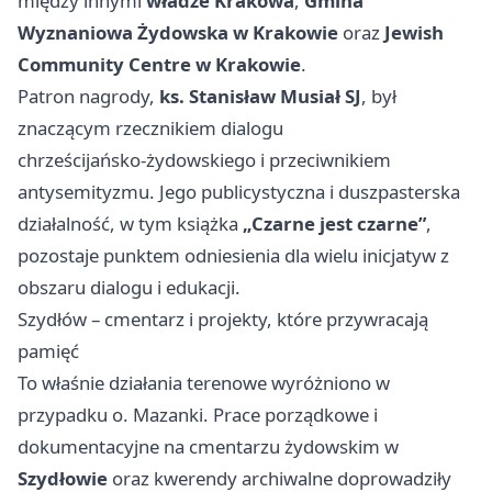
między innymi
władze Krakowa
,
Gmina
Wyznaniowa Żydowska w Krakowie
oraz
Jewish
Community Centre w Krakowie
.
Patron nagrody,
ks. Stanisław Musiał SJ
, był
znaczącym rzecznikiem dialogu
chrześcijańsko‑żydowskiego i przeciwnikiem
antysemityzmu. Jego publicystyczna i duszpasterska
działalność, w tym książka
„Czarne jest czarne”
,
pozostaje punktem odniesienia dla wielu inicjatyw z
obszaru dialogu i edukacji.
Szydłów – cmentarz i projekty, które przywracają
pamięć
To właśnie działania terenowe wyróżniono w
przypadku o. Mazanki. Prace porządkowe i
dokumentacyjne na cmentarzu żydowskim w
Szydłowie
oraz kwerendy archiwalne doprowadziły