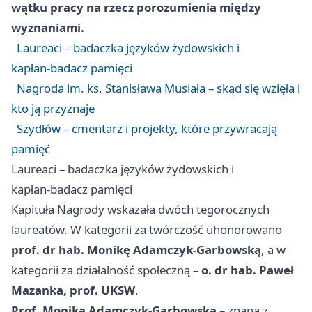
wątku pracy na rzecz porozumienia między
wyznaniami.
Laureaci – badaczka języków żydowskich i
kapłan‑badacz pamięci
Nagroda im. ks. Stanisława Musiała – skąd się wzięła i
kto ją przyznaje
Szydłów – cmentarz i projekty, które przywracają
pamięć
Laureaci – badaczka języków żydowskich i
kapłan‑badacz pamięci
Kapituła Nagrody wskazała dwóch tegorocznych
laureatów. W kategorii za twórczość uhonorowano
prof. dr hab. Monikę Adamczyk‑Garbowską
, a w
kategorii za działalność społeczną –
o. dr hab. Paweł
Mazanka, prof. UKSW
.
Prof. Monika Adamczyk‑Garbowska
– znana z